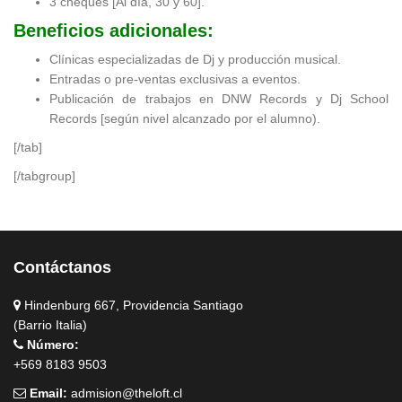
3 cheques [Al día, 30 y 60].
Beneficios adicionales:
Clínicas especializadas de Dj y producción musical.
Entradas o pre-ventas exclusivas a eventos.
Publicación de trabajos en DNW Records y Dj School
Records [según nivel alcanzado por el alumno).
[/tab]
[/tabgroup]
Contáctanos
Hindenburg 667, Providencia Santiago
(Barrio Italia)
Número:
+569 8183 9503
Email:
admision@theloft.cl