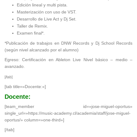
Edición lineal y multi pista.
Masterización con uso de VST.
Desarrollo de Live Act y Dj Set.
Taller de Remix.
Examen final*.
*Publicación de trabajos en DNW Records y Dj School Records
(según nivel alcanzado por el alumno)
Egreso: Certificación en Ableton Live Nivel básico – medio –
avanzado.
[/tab]
[tab title=»Docente:»]
Docente:
[team_member id=»jose-miguel-oportus»
single_url=»https://music-academy.cl/academia/staff/jose-miguel-
oportus/» column=»one-third»]
[/tab]