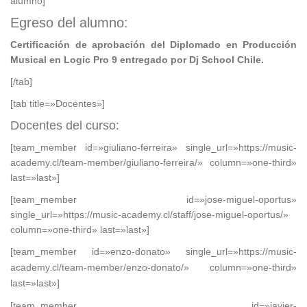
alumno]
Egreso del alumno:
Certificación de aprobación del Diplomado en Producción
Musical en Logic Pro 9 entregado por Dj School Chile.
[/tab]
[tab title=»Docentes»]
Docentes del curso:
[team_member id=»giuliano-ferreira» single_url=»https://music-
academy.cl/team-member/giuliano-ferreira/» column=»one-third»
last=»last»]
[team_member id=»jose-miguel-oportus»
single_url=»https://music-academy.cl/staff/jose-miguel-oportus/»
column=»one-third» last=»last»]
[team_member id=»enzo-donato» single_url=»https://music-
academy.cl/team-member/enzo-donato/» column=»one-third»
last=»last»]
[team_member id=»javier-