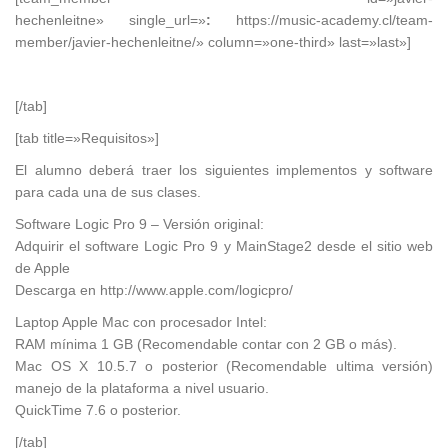
hechenleitne» single_url=»
:
https://music-academy.cl/team-
member/javier-hechenleitne/» column=»one-third» last=»last»]
[/tab]
[tab title=»Requisitos»]
El alumno deberá traer los siguientes implementos y software
para cada una de sus clases.
Software Logic Pro 9 – Versión original:
Adquirir el software Logic Pro 9 y MainStage2 desde el sitio web
de Apple
Descarga en http://www.apple.com/logicpro/
Laptop Apple Mac con procesador Intel:
RAM mínima 1 GB (Recomendable contar con 2 GB o más).
Mac OS X 10.5.7 o posterior (Recomendable ultima versión)
manejo de la plataforma a nivel usuario.
QuickTime 7.6 o posterior.
[/tab]