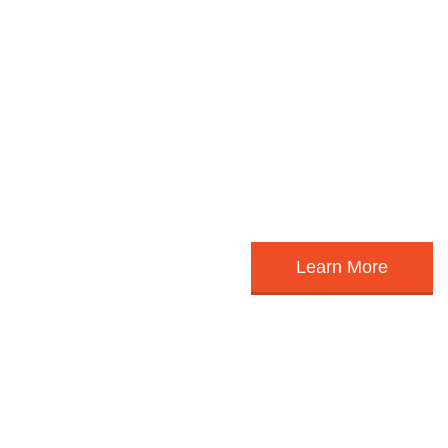
Our new Course Start, January 2015
Etiam porta sem malesuada magna mollis euismod.
Learn More