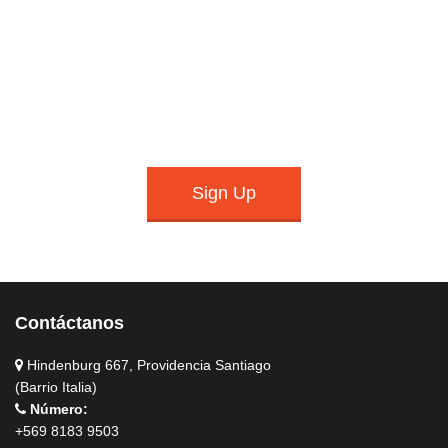
YOUR PLACE TO LEARN REAL WORLD SKILLS
ONLINE
Lorem ipsum dolor sit amet, consectetur adipisicing elit, sed do
eiusmod tempor incididunt ut labore et dolore magna aliqua.
Ut enim ad minim veniam, quis nostrud exercitation
Sign Up
Contáctanos
Hindenburg 667, Providencia Santiago
(Barrio Italia)
Número:
+569 8183 9503