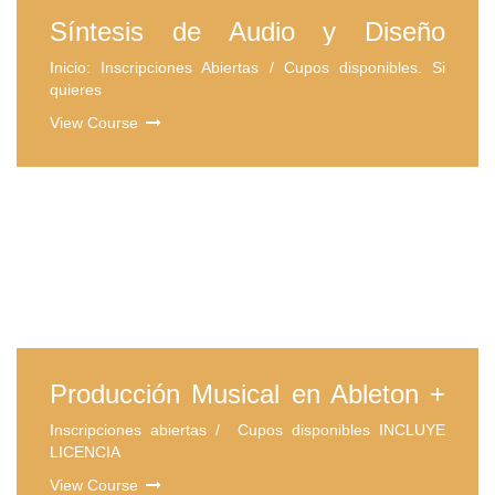
Síntesis de Audio y Diseño
Sonoro
Inicio: Inscripciones Abiertas / Cupos disponibles. Si
quieres
View Course
Curso Personalizado de
Producción Musical en Ableton
Inicio Continuo Inscripciones abiertas / Cupos
Live 10
disponibles. Si
View Course
Producción Musical en Ableton +
Mezcla y Masterización [Con C-
Inscripciones abiertas / Cupos disponibles INCLUYE
Funk]
LICENCIA
View Course