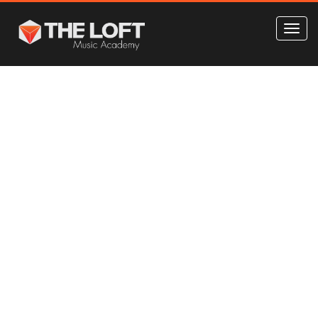
e
Online Course
Skills,
Shape Your