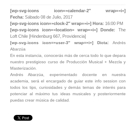
[wp-svg-icons icon=»calendar-2″ wrap=»i»]
Fecha:
Sábado 08 de Julio
, 2017
[wp-svg-icons icon=»clock-2″ wrap=»i»] Hora:
16:00 PM
[wp-svg-icons icon=»location» wrap=»i»] Donde:
The
Loft Chile [Hindenburg 667, Providencia]
[wp-svg-icons icon=»user-3″ wrap=»i»] Dicta:
Andrés
Abarzúa
En esta instancia, conocerás más de cerca todo lo que depara
nuestro prestigioso curso de Producción Musical + Mezcla y
Masterización.
Andrés Abarzúa, experimentado docente en nuestra
academia, será el encargado de guiar este info session con
todos los tips, curiosidades y demás temas de interés para
potenciar al máximo tus ideas musicales y posteriormente
puedas crear música de calidad.