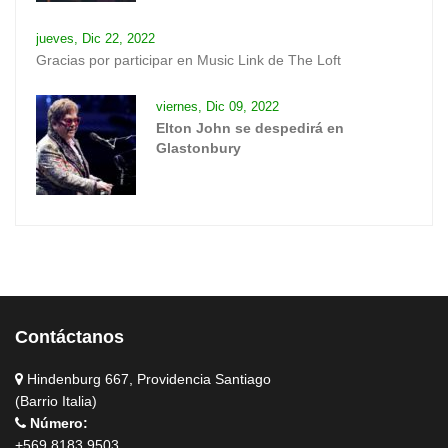
jueves, Dic 22, 2022
Gracias por participar en Music Link de The Loft
viernes, Dic 09, 2022
Elton John se despedirá en
Glastonbury
Contáctanos
Hindenburg 667, Providencia Santiago
(Barrio Italia)
Número:
+569 8183 9503