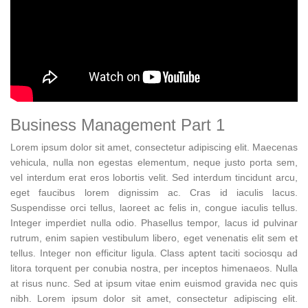
Business Management Part 1
Lorem ipsum dolor sit amet, consectetur adipiscing elit. Maecenas
vehicula, nulla non egestas elementum, neque justo porta sem,
vel interdum erat eros lobortis velit. Sed interdum tincidunt arcu,
eget faucibus lorem dignissim ac. Cras id iaculis lacus.
Suspendisse orci tellus, laoreet ac felis in, congue iaculis tellus.
Integer imperdiet nulla odio. Phasellus tempor, lacus id pulvinar
rutrum, enim sapien vestibulum libero, eget venenatis elit sem et
tellus. Integer non efficitur ligula. Class aptent taciti sociosqu ad
litora torquent per conubia nostra, per inceptos himenaeos. Nulla
at risus nunc. Sed at ipsum vitae enim euismod gravida nec quis
nibh. Lorem ipsum dolor sit amet, consectetur adipiscing elit.