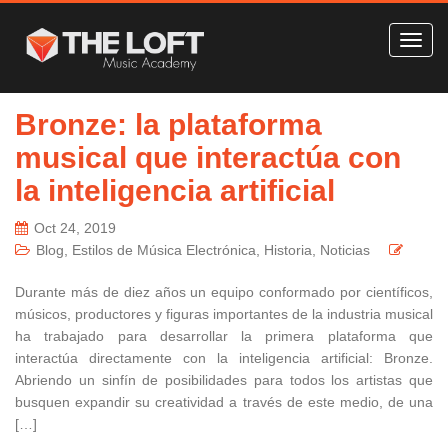
Bronze: la plataforma
musical que interactúa con
la inteligencia artificial
Oct 24, 2019
Blog
,
Estilos de Música Electrónica
,
Historia
,
Noticias
Durante más de diez años un equipo conformado por científicos,
músicos, productores y figuras importantes de la industria musical
ha trabajado para desarrollar la primera plataforma que
interactúa directamente con la inteligencia artificial: Bronze.
Abriendo un sinfín de posibilidades para todos los artistas que
busquen expandir su creatividad a través de este medio, de una
[…]