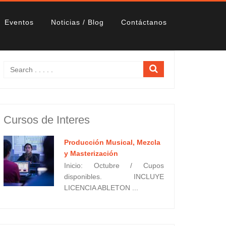
Eventos
Noticias / Blog
Contáctanos
Cursos de Interes
Producción Musical, Mezcla
y Masterización
Inicio: Octubre / Cupos
disponibles. INCLUYE
LICENCIA ABLETON ...