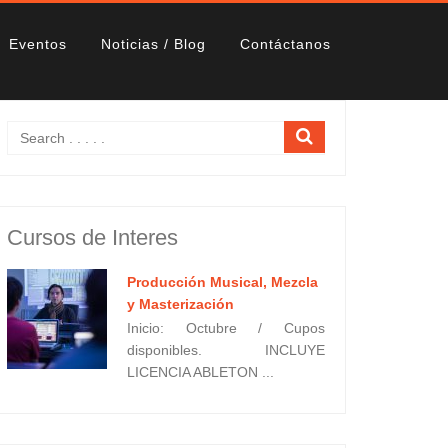
Eventos
Noticias / Blog
Contáctanos
Cursos de Interes
Producción Musical, Mezcla
y Masterización
Inicio: Octubre / Cupos
disponibles. INCLUYE
LICENCIA ABLETON ...