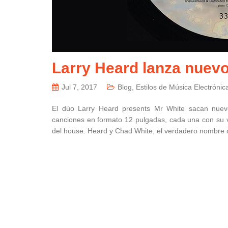
Larry Heard lanza nuev
Jul 7, 2017
Blog
,
Estilos de Música Electrónic
El dúo Larry Heard presents Mr White sacan nuevo
canciones en formato 12 pulgadas, cada una con su v
del house. Heard y Chad White, el verdadero nombre 