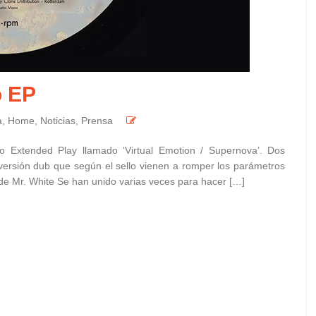
o EP
a
,
Home
,
Noticias
,
Prensa
 Extended Play llamado ‘Virtual Emotion / Supernova’. Dos
ersión dub que según el sello vienen a romper los parámetros
de Mr. White Se han unido varias veces para hacer […]