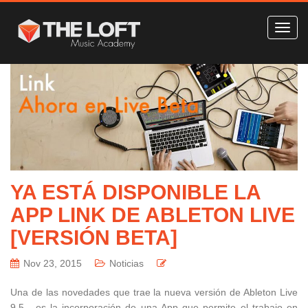
YA ESTÁ DISPONIBLE LA
APP LINK DE ABLETON LIVE
[VERSIÓN BETA]
Nov 23, 2015
Noticias
Una de las novedades que trae la nueva versión de Ableton Live
9.5 , es la incorporación de una App que permite el trabajo en