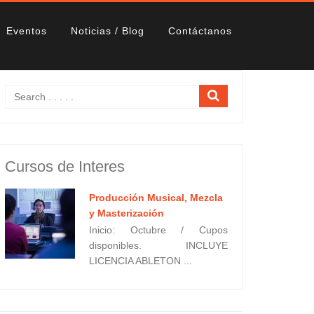
Eventos
Noticias / Blog
Contáctanos
Cursos de Interes
Producción Musical, Mezcla
y Masterización
Inicio: Octubre / Cupos
disponibles. INCLUYE
LICENCIA ABLETON ...