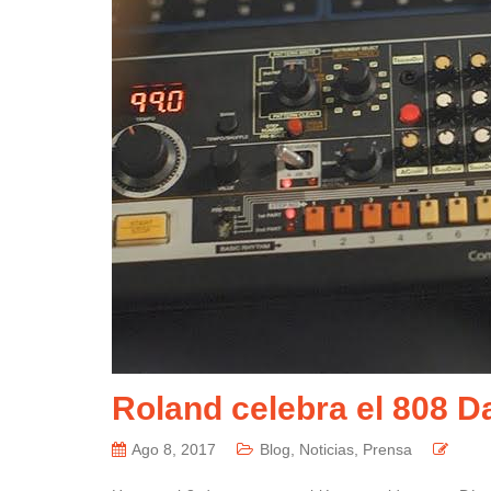
Roland celebra el 808 D
Ago 8, 2017
Blog
,
Noticias
,
Prensa