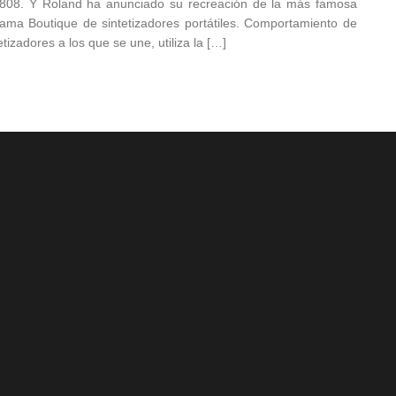
 808. Y Roland ha anunciado su recreación de la más famosa
gama Boutique de sintetizadores portátiles. Comportamiento de
tizadores a los que se une, utiliza la […]