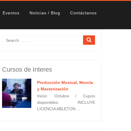
Eventos
Noticias / Blog
Contáctanos
Cursos de Interes
Producción Musical, Mezcla
y Masterización
Inicio: Octubre / Cupos
disponibles. INCLUYE
LICENCIA ABLETON ...