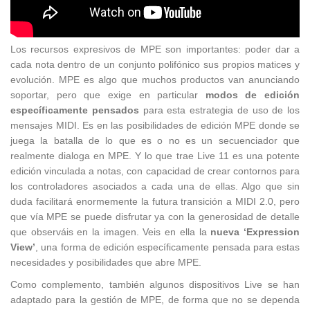
Los recursos expresivos de MPE son importantes: poder dar a
cada nota dentro de un conjunto polifónico sus propios matices y
evolución. MPE es algo que muchos productos van anunciando
soportar, pero que exige en particular
modos de edición
específicamente pensados
para esta estrategia de uso de los
mensajes MIDI. Es en las posibilidades de edición MPE donde se
juega la batalla de lo que es o no es un secuenciador que
realmente dialoga en MPE. Y lo que trae Live 11 es una potente
edición vinculada a notas, con capacidad de crear contornos para
los controladores asociados a cada una de ellas. Algo que sin
duda facilitará enormemente la futura transición a MIDI 2.0, pero
que vía MPE se puede disfrutar ya con la generosidad de detalle
que observáis en la imagen. Veis en ella la
nueva ‘Expression
View’
, una forma de edición específicamente pensada para estas
necesidades y posibilidades que abre MPE.
Como complemento, también algunos dispositivos Live se han
adaptado para la gestión de MPE, de forma que no se dependa