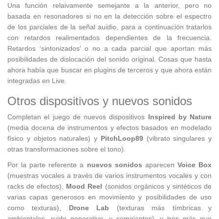
Una función relaivamente semejante a la anterior, pero no
basada en resonadores si no en la detección sobre el espectro
de los parciales de la señal auidio, para a continuación tratarlos
con retardos realimentados dependientes de la frecuencia.
Retardos ‘sintonizados’ o no a cada parcial que aportan más
posibilidades de dislocación del sonido original. Cosas que hasta
ahora había que buscar en plugins de terceros y que ahora están
integradas en Live.
Otros dispositivos y nuevos sonidos
Completan el juego de nuevos dispositivos
Inspired by Nature
(media docena de instrumentos y efectos basados en modelado
físico y objetos naturales) y
PitchLoop89
(vibrato singulares y
otras transformaciones sobre el tono).
Por la parte referente a
nuevos sonidos
aparecen
Voice Box
(muestras vocales a través de varios instrumentos vocales y con
racks de efectos),
Mood Reel
(sonidos orgánicos y sintéticos de
varias capas generosos en movimiento y posibilidades de uso
como texturas),
Drone Lab
(texturas más tímbricas y
ambientales, ruido generativo, y semejantes), y tres más que