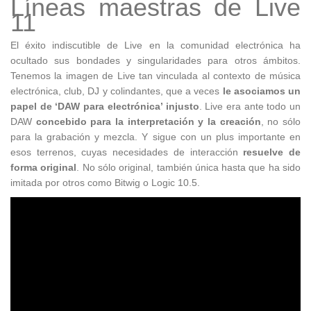
Líneas maestras de Live
11
El éxito indiscutible de Live en la comunidad electrónica ha
ocultado sus bondades y singularidades para otros ámbitos.
Tenemos la imagen de Live tan vinculada al contexto de música
electrónica, club, DJ y colindantes, que a veces
le asociamos un
papel de ‘DAW para electrónica’ injusto
. Live era ante todo un
DAW
concebido para la interpretación y la creación
, no sólo
para la grabación y mezcla. Y sigue con un plus importante en
esos terrenos, cuyas necesidades de interacción
resuelve de
forma original
. No sólo original, también única hasta que ha sido
imitada por otros como Bitwig o Logic 10.5.