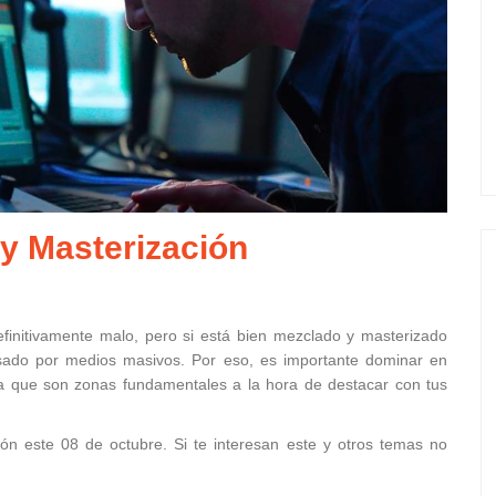
 y Masterización
finitivamente malo, pero si está bien mezclado y masterizado
asado por medios masivos. Por eso, es importante dominar en
ya que son zonas fundamentales a la hora de destacar con tus
ción este 08 de octubre. Si te interesan este y otros temas no