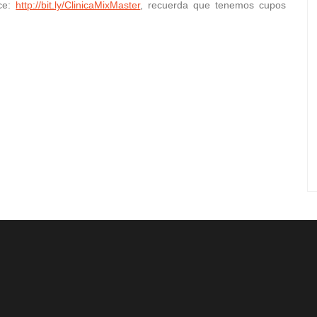
ace:
http://bit.ly/ClinicaMixMaster
, recuerda que tenemos cupos