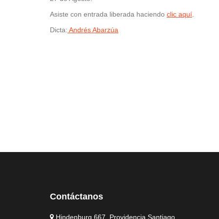
Asiste con entrada liberada haciendo
clic aquí
.
Dicta:
Andrés Abarzúa
Contáctanos
Hindenburg 667, Providencia Santiago