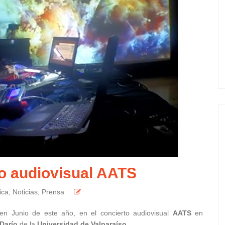
to audiovisual AATS
ica
,
Noticias
,
Prensa
en Junio de este año, en el concierto audiovisual
AATS
en
Darío
de la
Universidad de Valparaíso
.