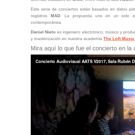
Esta serie de conciertos están basados en datos ast
registros
MAD
. La propuesta une en un solo eve
contemporánea.
Daniel Nieto
es ingeniero electrónico, músico y produ
y masterización en nuestra academia
The Loft Musi
Mira aquí lo que fue el concierto en la