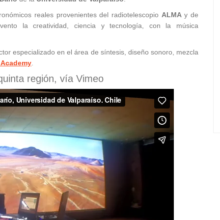
ronómicos reales provenientes del radiotelescopio
ALMA
y de
nto la creatividad, ciencia y tecnología, con la música
ctor especializado en el área de síntesis, diseño sonoro, mezcla
c Academy
.
 quinta región, vía Vimeo