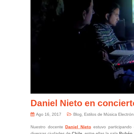
Daniel Nieto en concier
Ago 16, 2017
Blog
,
Estilos de Música Electrón
Nuestro docente
Daniel Nieto
estuvo participando 
diversas ciudades de
Chile
, entre ellas la sala
Rubén 