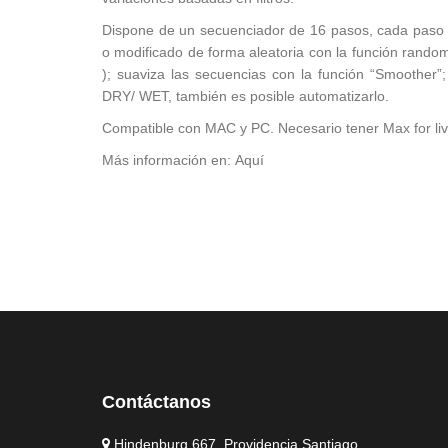
Dispone de un secuenciador de 16 pasos, cada paso t
o modificado de forma aleatoria con la función random.
); suaviza las secuencias con la función “Smoother”;
DRY/ WET, también es posible automatizarlo.
Compatible con MAC y PC. Necesario tener Max for live
Más información en: Aquí
Contáctanos
Hindenburg 667, Providencia Santiago