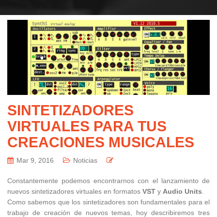
SINTETIZADORES
VIRTUALES PARA TUS
CREACIONES MUSICALES
Mar 9, 2016
Noticias
Constantemente podemos encontrarnos con el lanzamiento de
nuevos sintetizadores virtuales en formatos
VST
y
Audio Units
.
Como sabemos que los sintetizadores son fundamentales para el
trabajo de creación de nuevos temas, hoy describiremos tres